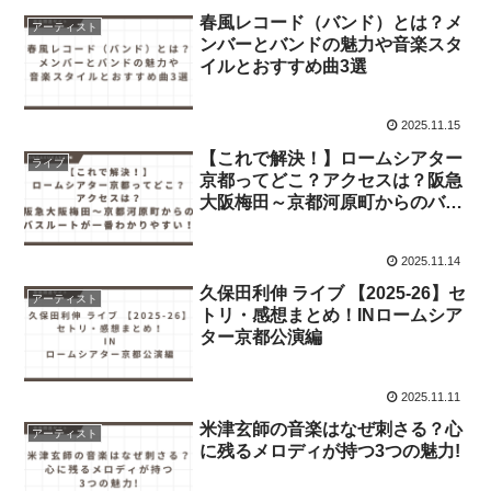
春風レコード（バンド）とは？メ
アーティスト
ンバーとバンドの魅力や音楽スタ
イルとおすすめ曲3選
2025.11.15
【これで解決！】ロームシアター
ライブ
京都ってどこ？アクセスは？阪急
大阪梅田～京都河原町からのバス
ルートが一番わかりやすい！
2025.11.14
久保田利伸 ライブ 【2025-26】セ
アーティスト
トリ・感想まとめ！INロームシア
ター京都公演編
2025.11.11
米津玄師の音楽はなぜ刺さる？心
アーティスト
に残るメロディが持つ3つの魅力!