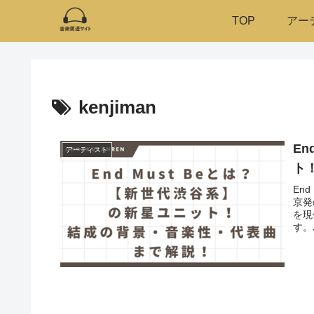
TOP
アー
kenjiman
E
アーティスト
ト
En
京発
を現
す。